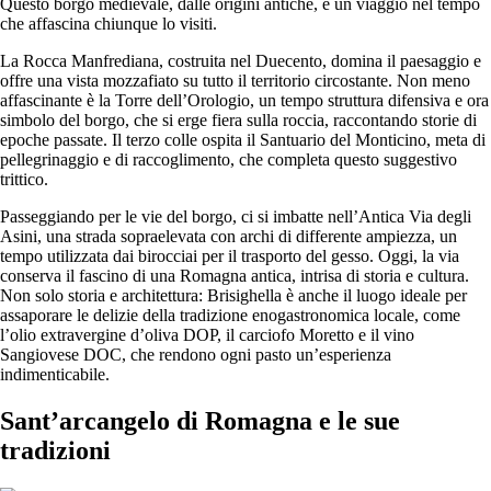
Questo borgo medievale, dalle origini antiche, è un viaggio nel tempo
che affascina chiunque lo visiti.
La Rocca Manfrediana, costruita nel Duecento, domina il paesaggio e
offre una vista mozzafiato su tutto il territorio circostante. Non meno
affascinante è la Torre dell’Orologio, un tempo struttura difensiva e ora
simbolo del borgo, che si erge fiera sulla roccia, raccontando storie di
epoche passate. Il terzo colle ospita il Santuario del Monticino, meta di
pellegrinaggio e di raccoglimento, che completa questo suggestivo
trittico.
Passeggiando per le vie del borgo, ci si imbatte nell’Antica Via degli
Asini, una strada sopraelevata con archi di differente ampiezza, un
tempo utilizzata dai birocciai per il trasporto del gesso. Oggi, la via
conserva il fascino di una Romagna antica, intrisa di storia e cultura.
Non solo storia e architettura: Brisighella è anche il luogo ideale per
assaporare le delizie della tradizione enogastronomica locale, come
l’olio extravergine d’oliva DOP, il carciofo Moretto e il vino
Sangiovese DOC, che rendono ogni pasto un’esperienza
indimenticabile.
Sant’arcangelo di Romagna e le sue
tradizioni