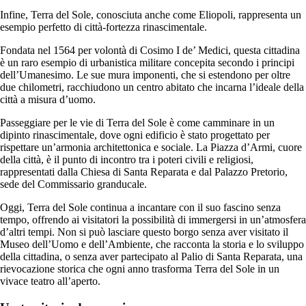
Infine, Terra del Sole, conosciuta anche come Eliopoli, rappresenta un
esempio perfetto di città-fortezza rinascimentale.
Fondata nel 1564 per volontà di Cosimo I de’ Medici, questa cittadina
è un raro esempio di urbanistica militare concepita secondo i principi
dell’Umanesimo. Le sue mura imponenti, che si estendono per oltre
due chilometri, racchiudono un centro abitato che incarna l’ideale della
città a misura d’uomo.
Passeggiare per le vie di Terra del Sole è come camminare in un
dipinto rinascimentale, dove ogni edificio è stato progettato per
rispettare un’armonia architettonica e sociale. La Piazza d’Armi, cuore
della città, è il punto di incontro tra i poteri civili e religiosi,
rappresentati dalla Chiesa di Santa Reparata e dal Palazzo Pretorio,
sede del Commissario granducale.
Oggi, Terra del Sole continua a incantare con il suo fascino senza
tempo, offrendo ai visitatori la possibilità di immergersi in un’atmosfera
d’altri tempi. Non si può lasciare questo borgo senza aver visitato il
Museo dell’Uomo e dell’Ambiente, che racconta la storia e lo sviluppo
della cittadina, o senza aver partecipato al Palio di Santa Reparata, una
rievocazione storica che ogni anno trasforma Terra del Sole in un
vivace teatro all’aperto.