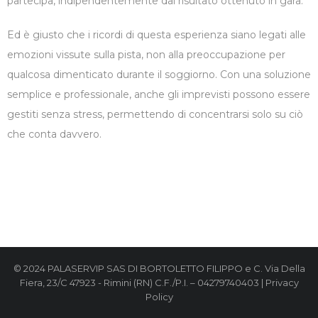
partecipa, indipendentemente dal risultato ottenuto in gara.
Ed è giusto che i ricordi di questa esperienza siano legati alle
emozioni vissute sulla pista, non alla preoccupazione per
qualcosa dimenticato durante il soggiorno. Con una soluzione
semplice e professionale, anche gli imprevisti possono essere
gestiti senza stress, permettendo di concentrarsi solo su ciò
che conta davvero.
© 2024 PALASERVIP SAS DI BORTOLETTO FILIPPO e C. Via Della
Fiera, 23/C 47923 - Rimini (RN) C.F./P.I. – 04279740403 |
Privacy
Policy