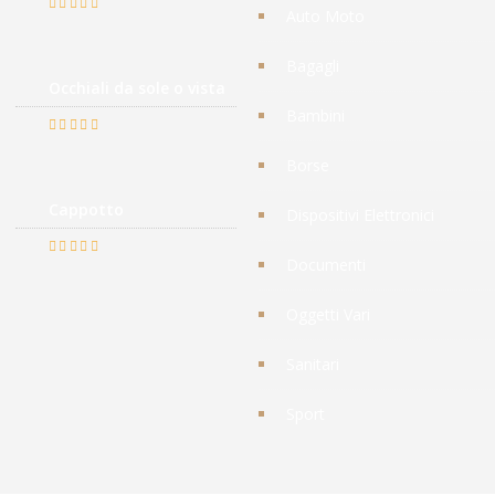
Auto Moto
Valutato
5.00
su 5
Bagagli
Occhiali da sole o vista
Bambini
Valutato
Borse
5.00
su 5
Cappotto
Dispositivi Elettronici
Documenti
Valutato
5.00
su 5
Oggetti Vari
Sanitari
Sport