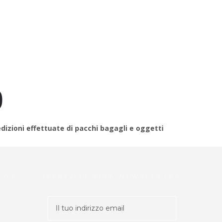
0
dizioni effettuate di pacchi bagagli e oggetti
TO?
ISCRIVITI ALLA NEWSLETTER