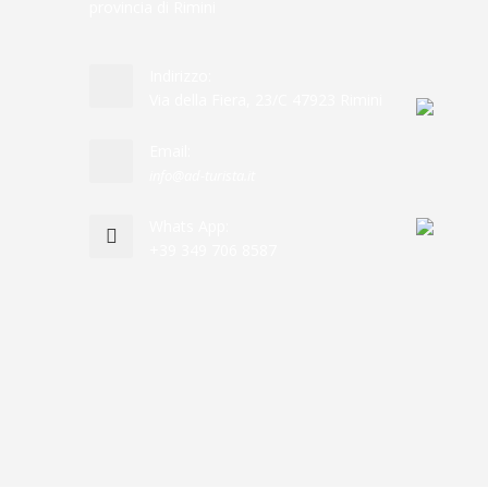
provincia di Rimini
Indirizzo:
Via della Fiera, 23/C 47923 Rimini
Email:
info@ad-turista.it
Whats App:
+39 349 706 8587