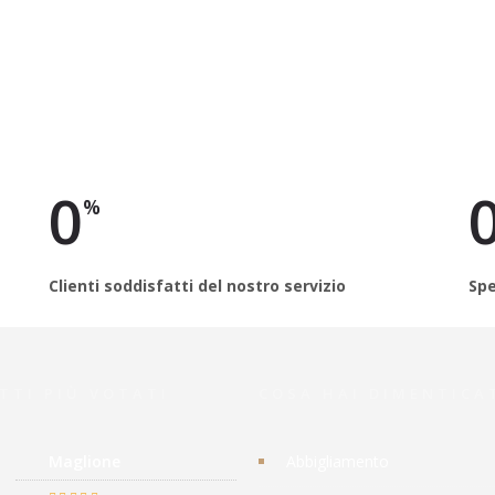
0
%
Clienti soddisfatti del nostro servizio
Spe
TTI PIÙ VOTATI
COSA HAI DIMENTICA
Maglione
Abbigliamento