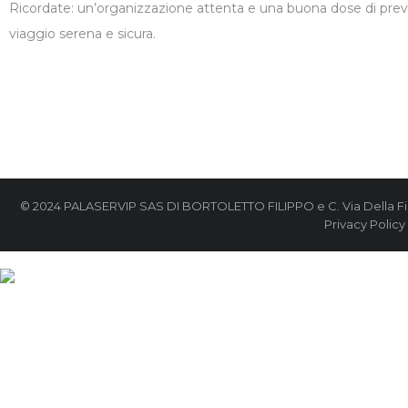
Ricordate: un’organizzazione attenta e una buona dose di prev
viaggio serena e sicura.
© 2024 PALASERVIP SAS DI BORTOLETTO FILIPPO e C. Via Della Fiera,
Privacy Policy