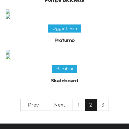
Pompa Bicicletta
Recupera questo oggetto
Oggetti Vari
Profumo
Recupera questo oggetto
Bambini
Skateboard
Prev.
Next
1
2
3