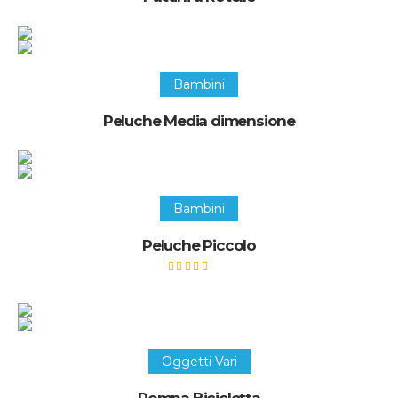
Recupera questo oggetto
Bambini
Peluche Media dimensione
Recupera questo oggetto
Bambini
Peluche Piccolo
Valutato
5.00
su 5
Recupera questo oggetto
Oggetti Vari