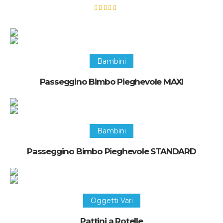
Valutato
5.00
su 5
Recupera questo oggetto
Bambini
Passeggino Bimbo Pieghevole MAXI
Recupera questo oggetto
Bambini
Passeggino Bimbo Pieghevole STANDARD
Recupera questo oggetto
Oggetti Vari
Pattini a Rotelle