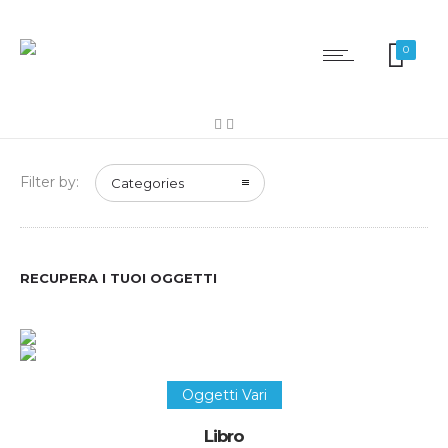
0
Filter by:
Categories
RECUPERA I TUOI OGGETTI
Recupera questo oggetto
Oggetti Vari
Libro