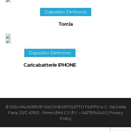
Recupera questo oggetto
Dispositivi Elettronici
Torcia
Recupera questo oggetto
Dispositivi Elettronici
Caricabatterie IPHONE
© 2024 PALASERVIP SAS DI BORTOLETTO FILIPPO e C. Via Della
Fiera, 23/C 47923 - Rimini (RN) C.F./P.I. – 04279740403 |
Privacy
Policy